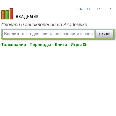
EN
DE
ES
FR
academic.ru
Словари и энциклопедии на Академике
Найти!
Толкования
Переводы
Книги
Игры ⚽