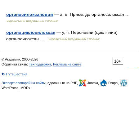
органосилоксановий
— а, е. Прикм. до органосилоксан …
Український тлумачний словник
органоциклосилоксан
— у, ч. Персневий (циклічний)
органосилоксан …
Український тлумачний словник
© Академик, 2000-2026
18+
Обратная связь:
Техподдержка
,
Реклама на сайте
👣 Путешествия
Экспорт словарей на сайты
, сделанные на PHP,
Joomla,
Drupal,
WordPress, MODx.