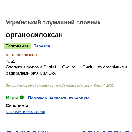
Український тлумачний словник
органосилоксан
Толкование
Перевод
органосилоксан
-у,
ч.
Сполука з групами Силіцій – Оксиген – Силіцій та органічними
радикалами біля Силіцію.
Великий тлумачний словник сучасної української мови. - "Перун"
.
2005
.
Игры ⚽
Поможем написать курсовую
Синонимы
:
гексаметилсилоксан
органопрепарати
органосилоксановий